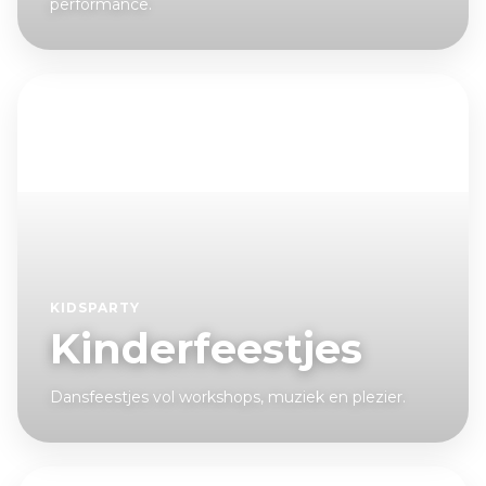
performance.
KIDSPARTY
Kinderfeestjes
Dansfeestjes vol workshops, muziek en plezier.