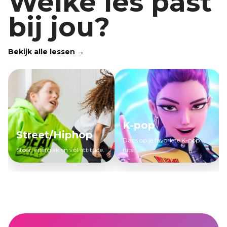
Welke les past
bij jou?
Bekijk alle lessen →
K-pop
Street/Hiphop
Dans op je favoriete K-pop
Stoer, energiek en vol attitude.
hits.