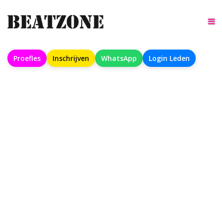
TO
Proefles
Inschrijven
WhatsApp
Login Leden
BEATZONE
MEER DAN
ALLEEN EEN
DANSSCHOOL