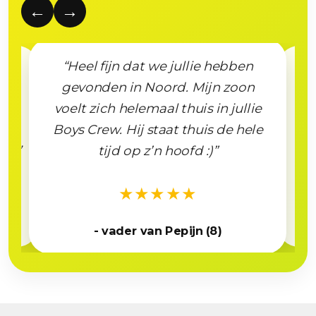
←
→
“Heel fijn dat we jullie hebben
 dat
“
gevonden in Noord. Mijn zoon
en!
lo
voelt zich helemaal thuis in jullie
aar
k
Boys Crew. Hij staat thuis de hele
…
hav
tijd op z’n hoofd :)”
ig!”
★★★★★
- 
- vader van Pepijn (8)