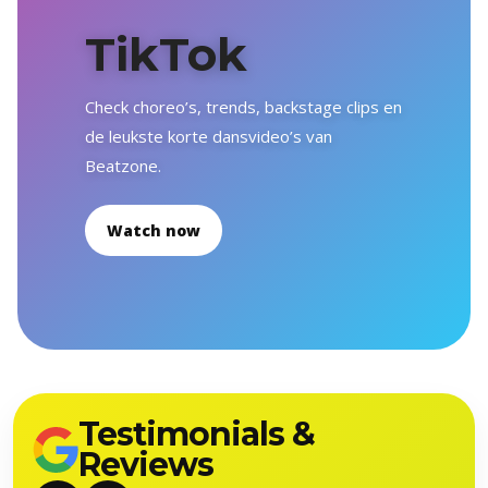
TikTok
Check choreo’s, trends, backstage clips en
de leukste korte dansvideo’s van
Beatzone.
Watch now
Testimonials &
Reviews