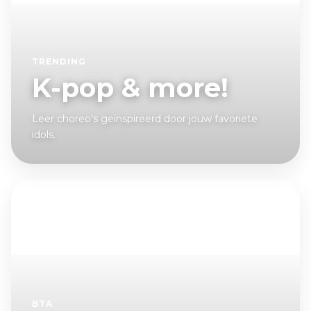
TRENDING
K-pop & more!
Leer choreo's geïnspireerd door jouw favoriete
idols.
BTA