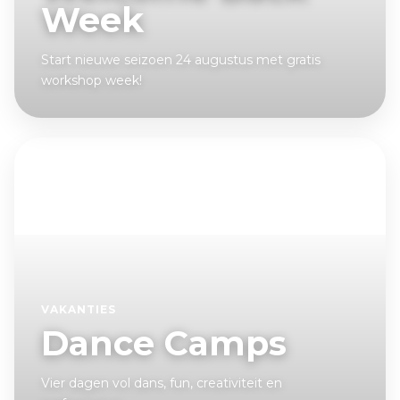
Week
Start nieuwe seizoen 24 augustus met gratis
workshop week!
VAKANTIES
Dance Camps
Vier dagen vol dans, fun, creativiteit en